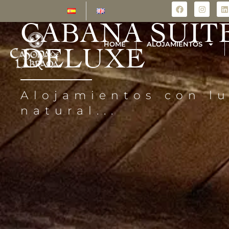
CABAÑA SUIT
HOME
ALOJAMIENTOS
DELUXE
HOME
ALOJAMIENTOS
Alojamientos con lu
natural...